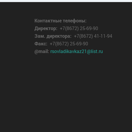
Контактные телефоны:
Директор
:
+7(8672) 25-69-90
Зам. директора:
+7(8672) 41-11-94
Факс:
+7(8672) 25-69-90
@mail:
rsovladikavkaz21@list.ru