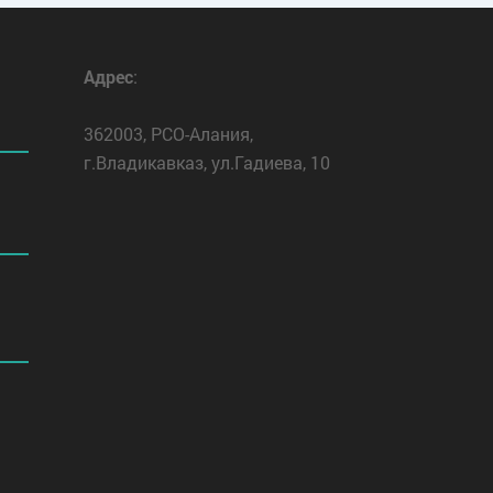
Адрес
:
362003, РСО-Алания,
г.Владикавказ, ул.Гадиева, 10