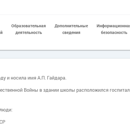
Образовательная
Дополнительные
Информационна
ой
деятельность
сведения
безопасность
у и носила имя А.П. Гайдара.
ечественной Войны в здании школы расположился госпитал
 люди:
ФСР