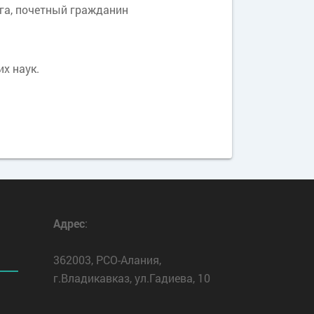
уга, почетный гражданин
х наук.
Адрес
:
362003, РСО-Алания,
г.Владикавказ, ул.Гадиева, 10