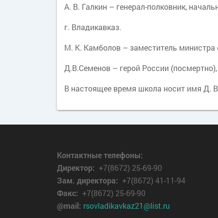
А. В. Галкин – генерал-полковник, нача
г. Владикавказ.
М. К. Камболов – заместитель министра
Д.В.Семенов – герой России (посмертно)
В настоящее время школа носит имя Д. В
Контактные телефоны:
Директор
:
+7(8672) 25-69-90
Зам. директора:
+7(8672) 41-11-94
Факс:
+7(8672) 25-69-90
@mail:
rsovladikavkaz21@list.ru