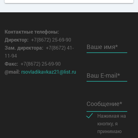
Контактные телефоны:
Директор
:
+7(8672) 25-69-90
Ваше имя*
Зам. директора:
+7(8672) 41-
11-94
Факс:
+7(8672) 25-69-90
@mail:
rsovladikavkaz21@list.ru
Ваш E-mail*
Сообщение*
Нажимая на
кнопку, я
принимаю