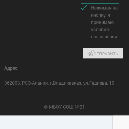
Нажимая на
кнопку, я
принимаю
условия
соглашения.
ОТПРАВИТЬ
Адрес
:
362003, РСО-Алания, г.Владикавказ, ул.Гадиева, 10
© МБОУ СОШ №21