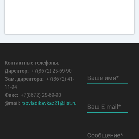
Контактные телефоны:
Директор
:
+7(8672) 25-69-90
Ваше имя*
Зам. директора:
+7(8672) 41-
11-94
Факс:
+7(8672) 25-69-90
@mail:
rsovladikavkaz21@list.ru
Ваш E-mail*
Сообщение*