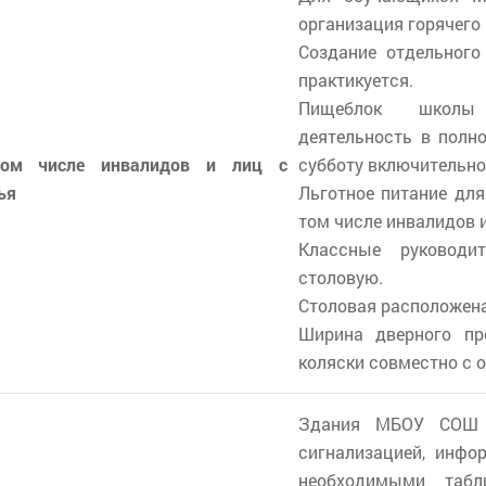
организация горячего
Создание отдельног
практикуется.
Пищеблок школы 
деятельность в полн
том числе инвалидов и лиц с
субботу включительно
ья
Льготное питание дл
том числе инвалидов и
Классные руководи
столовую.
Столовая расположена
Ширина дверного пр
коляски совместно с
Здания МБОУ СОШ 
сигнализацией, инфо
необходимыми табл