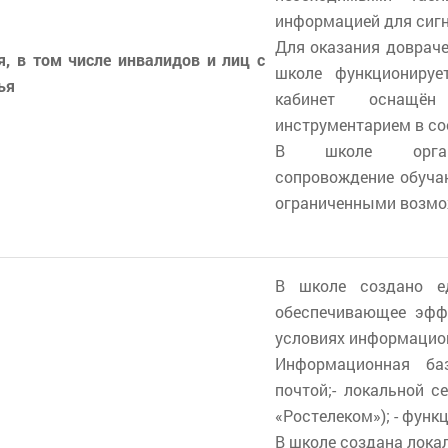
информацией для сигн
Для оказания доврач
, в том числе инвалидов и лиц с
школе функционируе
ья
кабинет оснащён
инструментарием в соо
В школе организо
сопровождение обучаю
ограниченными возмо
В школе создано ед
обеспечивающее эфф
условиях информацио
Информационная ба
почтой;- локальной с
«Ростелеком»); - фун
В школе создана локал