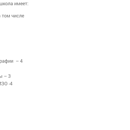
школа имеет:
в том числе
графии – 4
ы – 3
ИЗО -4