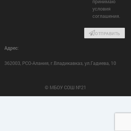
принимаю
условия
соглашения.
ОТПРАВИТЬ
Адрес
:
362003, РСО-Алания, г.Владикавказ, ул.Гадиева, 10
© МБОУ СОШ №21