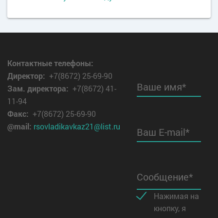
Контактные телефоны:
Директор
:
+7(8672) 25-69-90
Ваше имя*
Зам. директора:
+7(8672) 41-
11-94
Факс:
+7(8672) 25-69-90
@mail:
rsovladikavkaz21@list.ru
Ваш E-mail*
Сообщение*
Нажимая на
кнопку, я